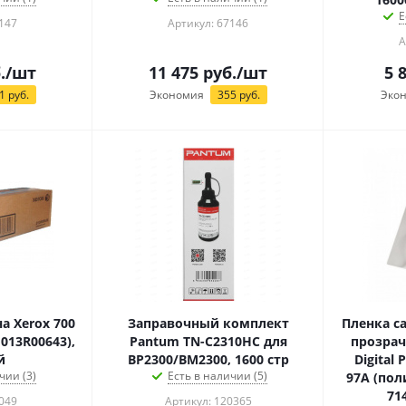
Е
147
Артикул: 67146
А
.
/шт
11 475
руб.
/шт
5 
1
руб.
Экономия
355
руб.
Эко
а Xerox 700
Заправочный комплект
Пленка с
 013R00643),
Pantum TN-C2310HC для
прозрач
й
BP2300/BM2300, 1600 стр
Digital 
чии (3)
Есть в наличии (5)
97А (пол
71
049
Артикул: 120365