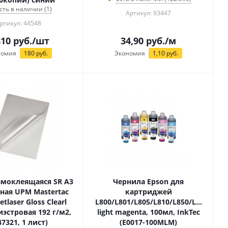
сть в наличии (1)
Артикул: 93447
ртикул: 44548
810
руб.
/шт
34,90
руб.
/м
номия
180
руб.
Экономия
1,10
руб.
амоклеящаяся SR A3
Чернила Epson для
ная UPM Mastertac
картриджей
Petlaser Gloss Clearl
L800/L801/L805/L810/L850/L1800
иэстровая 192 г/м2,
light magenta, 100мл, InkTec
47321, 1 лист)
(E0017-100MLM)