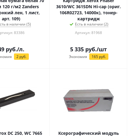
ая бумага белая 70
Картридж Xerox Phaser
м 120 г/м2 Zanders
3610/WC 3615DN Hi-cap (ориг.
тонкий лен, 1 лист,
106R02723, 14000к), тонер-
арт. 109)
картридж
сть в наличии (5)
Есть в наличии (2)
ртикул: 83386
Артикул: 81968
49
руб.
/л.
5 335
руб.
/шт
ономия
2
руб.
Экономия
165
руб.
rox DC 250, WC 7665
Ксерографический модуль