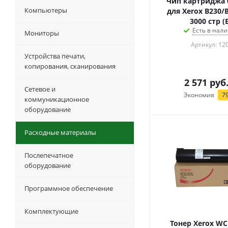
Чип картриджа 
Компьютеры
для Xerox B230/
3000 стр (
Есть в нали
Мониторы
Артикул: 12
Устройства печати,
копирования, сканирования
2 571
руб
Сетевое и
Экономия
7
коммуникационное
оборудование
Расходные материалы
Послепечатное
оборудование
Программное обеспечение
Комплектующие
Тонер Xerox WC