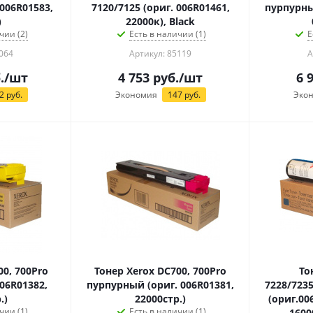
/006R01583,
7120/7125 (ориг. 006R01461,
пурпурны
)
22000к), Black
чии (2)
Есть в наличии (1)
Е
064
Артикул: 85119
А
.
/шт
4 753
руб.
/шт
6 
2
руб.
Экономия
147
руб.
Эко
00, 700Pro
Тонер Xerox DC700, 700Pro
То
06R01382,
пурпурный (ориг. 006R01381,
7228/7235
.)
22000стр.)
(ориг.00
чии (1)
Есть в наличии (1)
1600