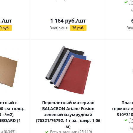
Е
А
.
/шт
1 164
руб.
/шт
9
руб.
Экономия
36
руб.
Эк
етный с
Переплетный материал
Плас
BALACRON Ariane Fusion
термокле
0 г/м2)
зеленый изумрудный
310*31
Е
BOARD (1
(76321/76792, 1 п.м., шир. 1,06
м)
А
и (0.345)
Есть в наличии (25.119)