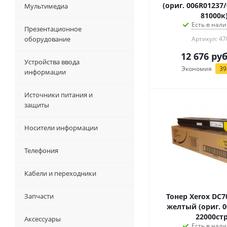
(ориг. 006R01237
Мультимедиа
81000к
Есть в нали
Презентационное
оборудование
Артикул: 47
12 676
руб
Устройства ввода
Экономия
39
информации
Источники питания и
защиты
Носители информации
Телефония
Кабели и переходники
Запчасти
Тонер Xerox DC7
желтый (ориг. 0
22000стр
Аксессуары
Есть в нали