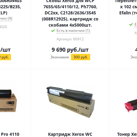
006R04403
Скобы Xerox для WCP
Переплетн
B225/B235,
7655/65/4110/12, Ph7760,
х 102 с
ELP)
DC2xx, C2128/2636/3545
Efalin (
чии (4)
(008R12925), картридж со
Е
скобами 4x5000шт.
0020
Есть в наличии (1)
А
Артикул: 66912
.
/шт
9 690
руб.
/шт
9
руб.
Экономия
300
руб.
Эк
 Pro 4110
Картридж Xerox WC
Тонер Xe