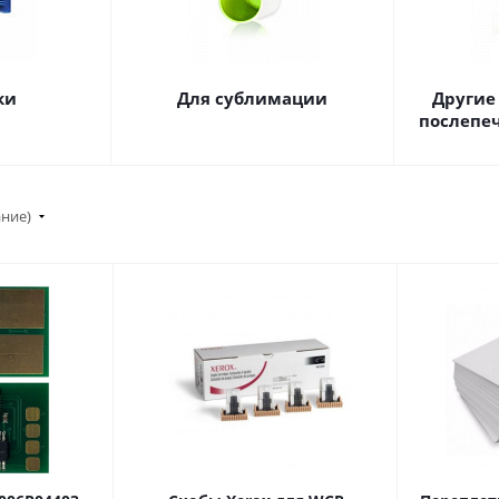
ки
Для сублимации
Другие
послепе
ание)