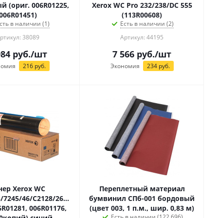
й (ориг. 006R01225,
Xerox WC Pro 232/238/DC 555
006R01451)
(113R00608)
сть в наличии (1)
Есть в наличии (2)
ртикул: 38089
Артикул: 44195
984
руб.
/шт
7 566
руб.
/шт
номия
216
руб.
Экономия
234
руб.
нер Xerox WC
Переплетный материал
/7245/46/C2128/2636/3545
бумвинил СПб-001 бордовый
6R01281, 006R01176,
(цвет 003, 1 п.м., шир. 0,83 м)
Есть в наличии (122.696)
0копий) синий