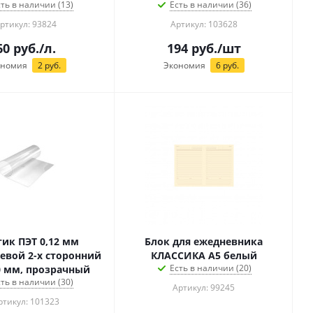
сть в наличии (13)
Есть в наличии (36)
ртикул: 93824
Артикул: 103628
60
руб.
/л.
194
руб.
/шт
ономия
2
руб.
Экономия
6
руб.
тик ПЭТ 0,12 мм
Блок для ежедневника
евой 2-х сторонний
КЛАССИКА А5 белый
Есть в наличии (20)
0 мм, прозрачный
сть в наличии (30)
Артикул: 99245
ртикул: 101323