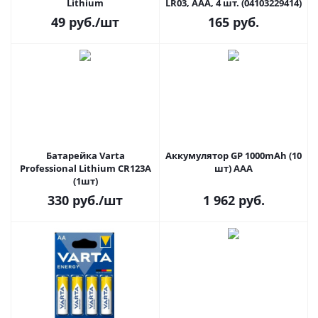
Lithium
LR03, AAA, 4 шт. (04103229414)
49
руб.
/шт
165
руб.
Батарейка Varta
Аккумулятор GP 1000mAh (10
Professional Lithium CR123A
шт) AAA
(1шт)
330
руб.
/шт
1 962
руб.