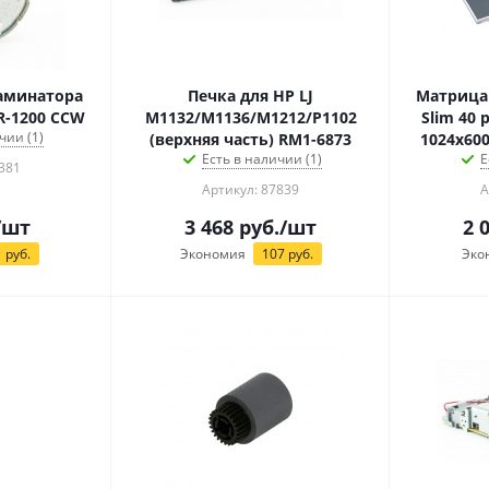
аминатора
Печка для HP LJ
Матрица 
NR-1200 CСW
M1132/M1136/M1212/P1102
Slim 40 
чии (1)
(верхняя часть) RM1-6873
1024x600
Есть в наличии (1)
Е
381
Артикул: 87839
А
/шт
3 468
руб.
/шт
2 
1
руб.
Экономия
107
руб.
Эко