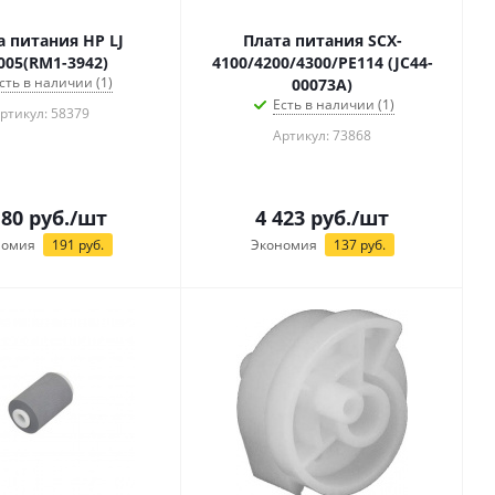
а питания HP LJ
Плата питания SCX-
05(RM1-3942)
4100/4200/4300/PE114 (JC44-
сть в наличии (1)
00073A)
Есть в наличии (1)
ртикул: 58379
Артикул: 73868
180
руб.
/шт
4 423
руб.
/шт
номия
191
руб.
Экономия
137
руб.