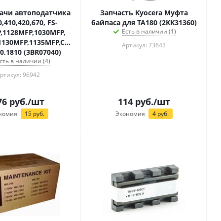
ачи автоподатчика
Запчасть Kyocera Муфта
,410,420,670, FS-
байпаса для TA180 (2KK31360)
Есть в наличии (1)
,1128MFP,1030MFP,
1130MFP,1135MFP,C2026MFP,C2126MFP,
Артикул: 73643
0,1810 (3BR07040)
сть в наличии (4)
ртикул: 96942
76
руб.
/шт
114
руб.
/шт
номия
15
руб.
Экономия
4
руб.