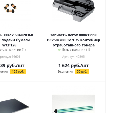
ь Xerox 604K20360
Запчасть Xerox 008R12990
 подачи бумаги
DC250/700Pro/C75 Контейнер
WCP128
отработанного тонера
сть в наличии (1)
Есть в наличии (1)
ртикул: 66601
Артикул: 40395
039
руб.
/шт
1 624
руб.
/шт
номия
125
руб.
Экономия
50
руб.