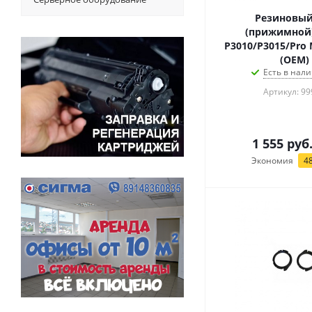
Резиновый
(прижимной)
P3010/P3015/Pro
(OEM)
Есть в нали
Артикул: 99
1 555
руб
Экономия
4