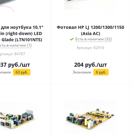
для ноутбука 10,1"
Фотовал HP LJ 1200/1300/1150
pin (right-down) LED
(Asia AC)
Есть в наличии (32)
 Glade (LTN101NT5)
сть в наличии (1)
Артикул: 92916
ртикул: 84787
037
руб.
/шт
204
руб.
/шт
номия
63
руб.
Экономия
6
руб.