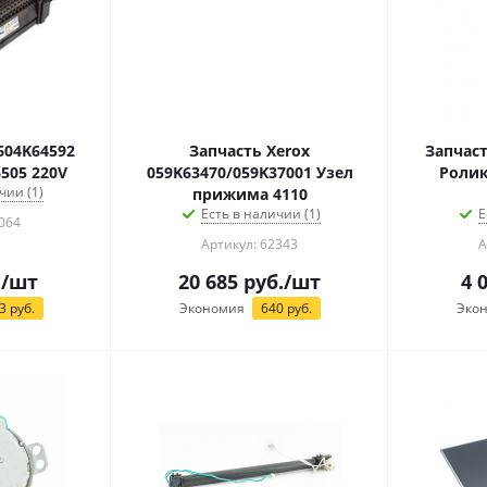
604K64592
Запчасть Xerox
Запчаст
505 220V
059K63470/059K37001 Узел
Ролик
чии (1)
прижима 4110
Есть в наличии (1)
Е
064
Артикул: 62343
А
.
/шт
20 685
руб.
/шт
4 
3
руб.
Экономия
640
руб.
Эко