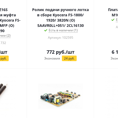
Z16S
Ролик подачи ручного лотка
Плат
я муфта
в сборе Kyocera FS-1800/
М10
Е
Kyocera FS-
1920/ 3820N (О)
MFP (О)
5AAVR0LL+051/ 2CL16130
А
Есть в наличии (1)
90
чии (2)
Артикул: 102595
1732
/шт
772
руб.
/шт
6 
руб.
Экономия
24
руб.
Эко