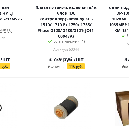
 вал
Плата питания, включая в/ в
олик под
 HP LJ
блок (DC
DP-100
 M521/M525
контроллер)Samsung ML-
1028MFP
1510/ 1710 Р/ 1750/ 1755/
1035MFP,
чии (1)
Phaser3120/ 3130/3121(JC44-
KM-151
Е
00047A)
956
Есть в наличии (1)
А
Артикул: 60044
.
/шт
3 739
руб.
/шт
4
8
руб.
Экономия
116
руб.
Эко