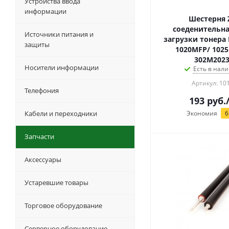
Устройства ввода
информации
Шестерня 
соеденительна
Источники питания и
загрузки тонера 
защиты
1020MFP/ 1025
302M2023
Носители информации
Есть в нали
Артикул: 10
Телефония
193
руб.
Кабели и переходники
Экономия
6
Запчасти
Аксессуары
Устаревшие товары
Торговое оборудование
Серверное оборудование