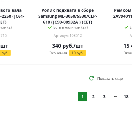
вого вала
Ролик подхвата в сборе
Ремкомп
2250 (JC61-
Samsung ML-3050/5530/CLP-
2AV94011
ET)
610 (JC90-00932A ) (CET)
чии (2)
Есть в наличии (27)
Е
4715
Артикул: 103512
А
/шт
340
руб.
/шт
15 
2
руб.
Экономия
10
руб.
Эко
Показать еще
1
2
3
18