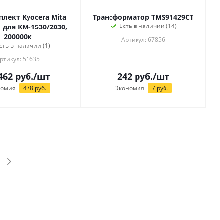
лект Kyocera Mita
Трансформатор TMS91429CT
Есть в наличии (14)
 для KM-1530/2030,
200000к
Артикул: 67856
сть в наличии (1)
ртикул: 51635
462
руб.
/шт
242
руб.
/шт
номия
478
руб.
Экономия
7
руб.