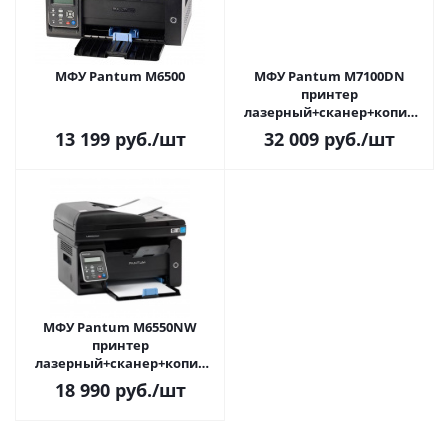
МФУ Pantum M6500
МФУ Pantum M7100DN
принтер
лазерный+сканер+копир
(A4, 33ppm, 1200dpi, 256Mb,
13 199
руб.
/шт
32 009
руб.
/шт
лоток 250л, ADF, USB/LAN, до
60000стр/мин.)
МФУ Pantum M6550NW
принтер
лазерный+сканер+копир
(A4, 22ppm, 1200dpi, 128Mb,
18 990
руб.
/шт
лоток 150л, USB2.0, до
20000стр/мин.)