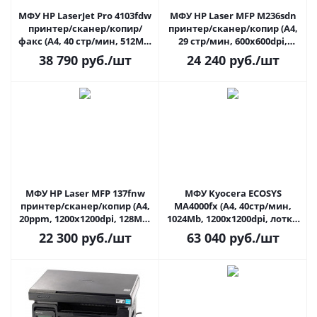
МФУ HP LaserJet Pro 4103fdw
МФУ HP Laser MFP M236sdn
принтер/сканер/копир/
принтер/сканер/копир (A4,
факс (A4, 40 стр/мин, 512Mb,
29 стр/мин, 600x600dpi,
1200dpi, DADF, дуплекс,
64Mb, лоток 150л, дуплекс,
38 790
руб.
/шт
24 240
руб.
/шт
USB/LAN/WiFi, нагрузка до
ADF, USB/LAN, до 20000стр/
80000 стр/мес.)
мес)
МФУ HP Laser MFP 137fnw
МФУ Kyocera ECOSYS
принтер/сканер/копир (A4,
MA4000fx (A4, 40стр/мин,
20ppm, 1200x1200dpi, 128Mb,
1024Mb, 1200x1200dpi, лотки
USB/LAN, до 10000стр/мес)
250+100 л, DADF, дуплекс,
22 300
руб.
/шт
63 040
руб.
/шт
USB/LAN, 80000стр/мес,
факс, Европа, 110C1B3NL0)