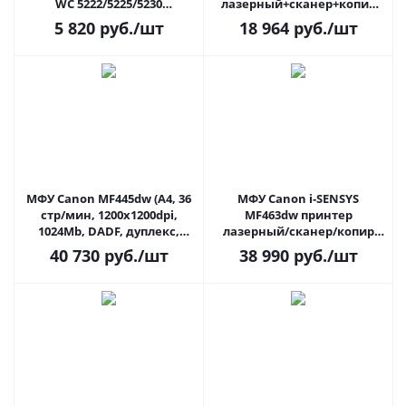
WC 5222/5225/5230
лазерный+сканер+копир
(497K03640)
(A4, 22ppm, 1200dpi, 256Mb,
5 820
руб.
/шт
18 964
руб.
/шт
ADF на 35л, USB2.0/LAN/Wi-
Fi, до 10000стр/мин) серый
МФУ Canon MF445dw (A4, 36
МФУ Canon i-SENSYS
стр/мин, 1200x1200dpi,
MF463dw принтер
1024Mb, DADF, дуплекс,
лазерный/сканер/копир
USB/LAN/Wi-Fi, 80000 стр/
(A4, 40 стр/мин, 1200 dpi, 1Гб,
40 730
руб.
/шт
38 990
руб.
/шт
мес)
DADF, USB/LAN/WiFi, 80000
стр)