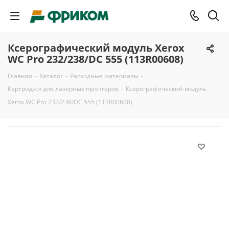
Ксерографический модуль Xerox
WC Pro 232/238/DC 555 (113R00608)
Главная
-
Каталог
-
Расходные материалы
-
Картриджи для лазерных принтеров
-
Ксерографический модуль
Xerox WC Pro 232/238/DC 555 (113R00608)