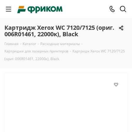
Картридж Xerox WC 7120/7125 (ориг.
006R01461, 22000к), Black
Главная
-
Каталог
-
Расходные материалы
-
Картриджи для лазерных принтеров
-
Картридж Xerox WC 7120/7125
(ориг. 006R01461, 22000к), Black