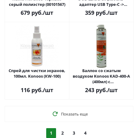
серый полиэстер (00101567)
адаптер USB Type-C ->
2xUSB2.0+ 1xUSB3.0+Card
679
руб.
/шт
359
руб.
/шт
Reader, Plug&Play, корпус
алюминиевый, черный)
Спрей для чистки экранов,
Баллон со сжатым
100мл. Konoos (КW-100)
воздухом Konoos KAD-400-А
(400мл) с
антибактериальным
116
руб.
/шт
243
руб.
/шт
компонентом
Показать еще
1
2
3
4