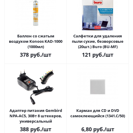
Баллон со сжатым
Салфетки для удаления
воздухом Konoos KAD-1000
пыли сухие, безворсовые
(1000мл)
(20шт.) Buro (BU-MF)
378
руб.
/шт
121
руб.
/шт
Адаптер питания Gembird
Карман для CD и DVD
NPA-AC5, 30Вт 8 штекеров,
самоклеющийся (1341.С/50)
универсальный
388
руб.
/шт
6,80
руб.
/шт