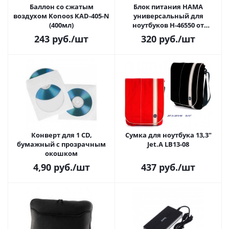
Баллон со сжатым
Блок питания HAMA
воздухом Konoos KAD-405-N
универсальный для
(400мл)
ноутбуков H-46550 от
прикуривателя
243
руб.
/шт
320
руб.
/шт
Конверт для 1 CD,
Сумка для ноутбука 13,3"
бумажный с прозрачным
Jet.A LB13-08
окошком
4,90
руб.
/шт
437
руб.
/шт