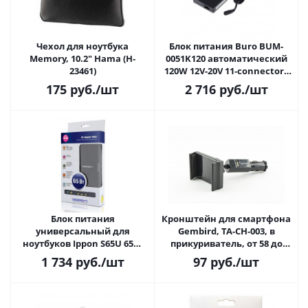
Чехол для ноутбука
Блок питания Buro BUM-
Memory, 10.2" Hama (H-
0051K120 автоматический
23461)
120W 12V-20V 11-connectors
6A 1xUSB 2A
175
руб.
/шт
2 716
руб.
/шт
Блок питания
Кронштейн для смартфона
универсальный для
Gembird, TA-CH-003, в
ноутбуков Ippon S65U 65W
прикуриватель, от 58 до
15V-19.5V 8-connectors
85мм
1 734
руб.
/шт
97
руб.
/шт