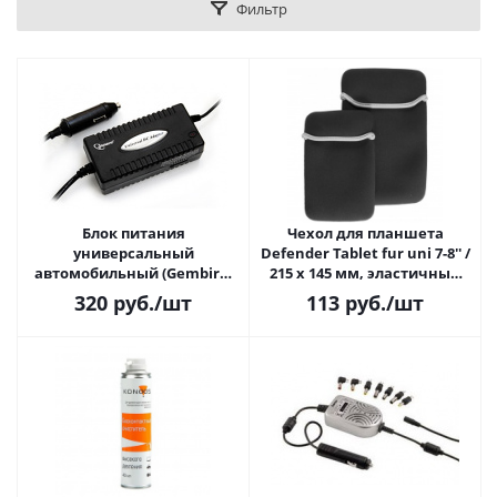
Фильтр
Блок питания
Чехол для планшета
универсальный
Defender Tablet fur uni 7-8'' /
автомобильный (Gembird,
215 х 145 мм, эластичный
NPA-DC1) от прикуривателя
водонепроницаемый
320
руб.
/шт
113
руб.
/шт
материал, чёрный