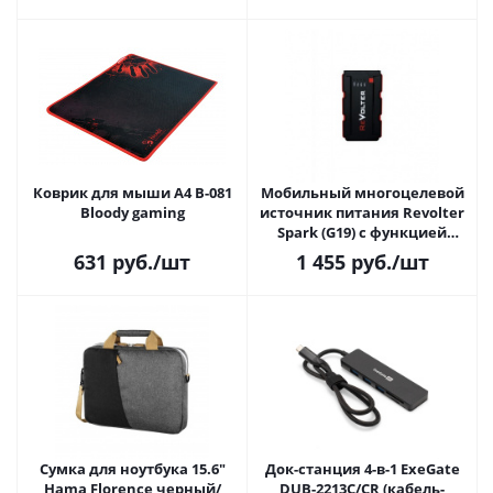
Коврик для мыши A4 B-081
Мобильный многоцелевой
Bloody gaming
источник питания Revolter
Spark (G19) с функцией
стартера
631
руб.
/шт
1 455
руб.
/шт
Сумка для ноутбука 15.6"
Док-станция 4-в-1 ExeGate
Hama Florence черный/
DUB-2213C/CR (кабель-