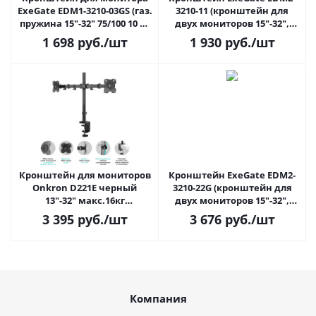
ExeGate EDM1-3210-03GS (газ.
3210-11 (кронштейн для
пружина 15"-32" 75/100 10 кг
двух мониторов 15"-32",
-90°/+90°/360°)
VESA 75x75, 100x100, 10 кг,
1 698
руб.
/шт
1 930
руб.
/шт
90°/+90°, ращение 360°,
струбцина), черный
Кронштейн для мониторов
Кронштейн ExeGate EDM2-
Onkron D221E черный
3210-22G (кронштейн для
13"-32" макс.16кг
двух мониторов 15"-32",
настольный поворот и
VESA 75x75, 100x100, 2*10 кг,
3 395
руб.
/шт
3 676
руб.
/шт
наклон
90°/+90°, вращение 360°,
струбцина), черный
Компания