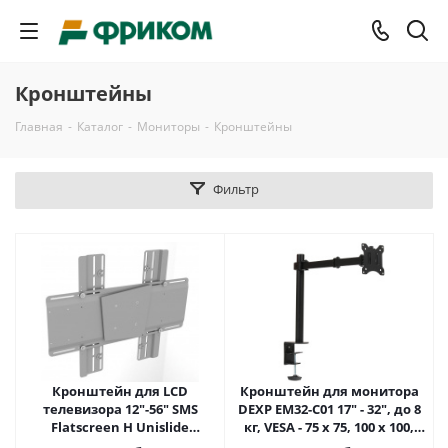
Кронштейны
Главная
-
Каталог
-
Мониторы
-
Кронштейны
Фильтр
Кронштейн для LCD
Кронштейн для монитора
телевизора 12"-56" SMS
DEXP EM32-C01 17" - 32", до 8
Flatscreen H Unislide
кг, VESA - 75 x 75, 100 x 100,
настенный до 50кг,
черный