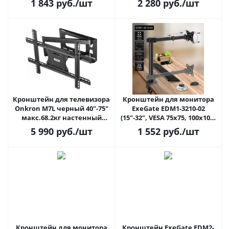
1 843
руб.
/шт
2 280
руб.
/шт
серебристый
Кронштейн для телевизора
Кронштейн для монитора
Onkron M7L черный 40"-75"
ExeGate EDM1-3210-02
макс.68.2кг настенный
(15"-32", VESA 75x75, 100x100,
поворот и наклон
макс. нагрузка 10 кг, наклон
5 990
руб.
/шт
1 552
руб.
/шт
-90°/+90°, вращение: 360°,
струбцина), черный
Кронштейн для монитора
Кронштейн ExeGate EDM2-