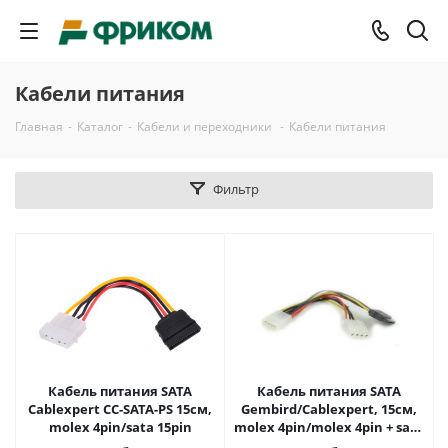
Кабели питания
Главная
-
Каталог
-
Кабели и переходники
-
Кабели питания
Фильтр
Кабель питания SATA
Кабель питания SATA
Cablexpert CC-SATA-PS 15см,
Gembird/Cablexpert, 15см,
molex 4pin/sata 15pin
molex 4pin/molex 4pin + sata
15pin, на 2 устр.