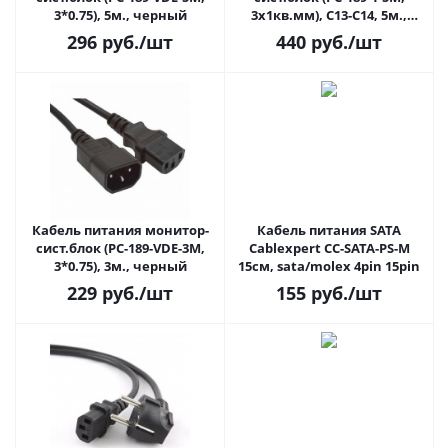
3*0.75), 5м., черный
3x1кв.мм), C13-C14, 5м.,
черный
296
руб.
/шт
440
руб.
/шт
Кабель питания монитор-
Кабель питания SATA
сист.блок (PC-189-VDE-3M,
Cablexpert CC-SATA-PS-M
3*0.75), 3м., черный
15см, sata/molex 4pin 15pin
229
руб.
/шт
155
руб.
/шт