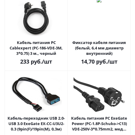
Кабель питания PC
Фиксатор кабеля питания
Cablexpert (PC-186-VDE-3M,
(белый, 6,4 мм диаметр
3*0.75) 3 м., черный
внутренний)
233
руб.
/шт
14,70
руб.
/шт
Кабель-переходник USB 2.0-
Кабель питания PC ExeGate
USB 3.0 ExeGate EX-CC-U3U2-
Power (PC-1.8P-Schuko->C13)
0.3 (9pin(F)/19pin(M), 0,3м)
VDE-250V-3*0.75mm2, медь,
10А, 1.8м, черный