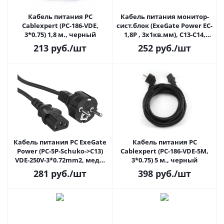
Кабель питания PC
Кабель питания монитор-
Cablexpert (PC-186-VDE,
сист.блок (ExeGate Power EC-
3*0.75) 1,8 м., черный
1,8P , 3x1кв.мм), C13-C14,
1.8м., черный
213
руб.
/шт
252
руб.
/шт
Кабель питания PC ExeGate
Кабель питания PC
Power (PC-5P-Schuko->C13)
Cablexpert (PC-186-VDE-5M,
VDE-250V-3*0.72mm2, медь,
3*0.75) 5 м., черный
10А, 5м, черный
281
руб.
/шт
398
руб.
/шт