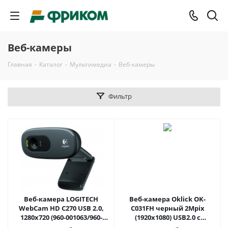
Веб-камеры
Главная
-
Каталог
-
Мультимедиа
-
Веб-камеры
Фильтр
Веб-камера LOGITECH
Веб-камера Oklick OK-
WebCam HD C270 USB 2.0,
C031FH черный 2Mpix
1280x720 (960-001063/960-
(1920x1080) USB2.0 с
000636/960-000999)
микрофоном