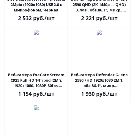
2Mpix (1920x1080) USB2.0 с
2590 QHD (2K 1440p — QHD)
микрофоном, черная
3.7МП, обз.86.1°, микр.,
1,4м., автофокус 63113
2 532
руб.
/шт
2 221
руб.
/шт
Веб-камера ExeGate Stream
Веб-камера Defender G-lens
C925 Full HD T-Tripod (2Мп,
2580 FHD 1920x1080 2МП,
1920х1080, 1080P, 30fps,
обз.86.1°, микр.
штатив, USB, 1,5 м
шумоподавл, 1,5м.,
1 154
руб.
/шт
1 930
руб.
/шт
автофокус 63112