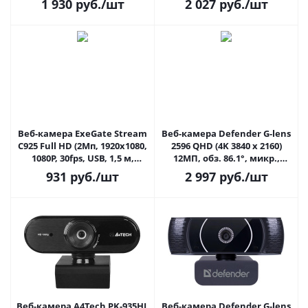
1 930
руб.
/шт
2 027
руб.
/шт
Веб-камера ExeGate Stream
Веб-камера Defender G-lens
C925 Full HD (2Мп, 1920х1080,
2596 QHD (4K 3840 x 2160)
1080P, 30fps, USB, 1,5 м,
12МП, обз. 86.1°, микр.,
черная)
1,5м., поворот 360 °,
931
руб.
/шт
2 997
руб.
/шт
автофокус (63196)
Веб-камера A4Tech PK-935HL
Веб-камера Defender G-lens