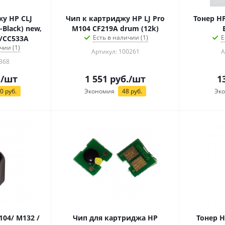
у HP CLJ
Чип к картриджу HP LJ Pro
Тонер HP
-Black) new,
M104 CF219A drum (12k)
Есть в наличии (1)
Е
A/CC533A
чии (1)
Артикул: 100261
А
368
.
/шт
1 551
руб.
/шт
1
20
руб.
Экономия
48
руб.
Эк
104/ M132 /
Чип для картриджа HP
Тонер H