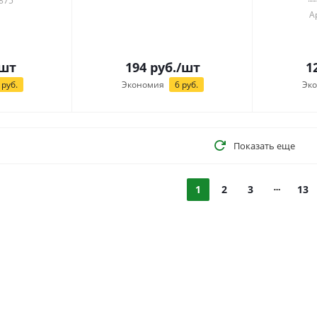
875
А
шт
194
руб.
/шт
1
руб.
Экономия
6
руб.
Эк
Показать еще
1
2
3
13