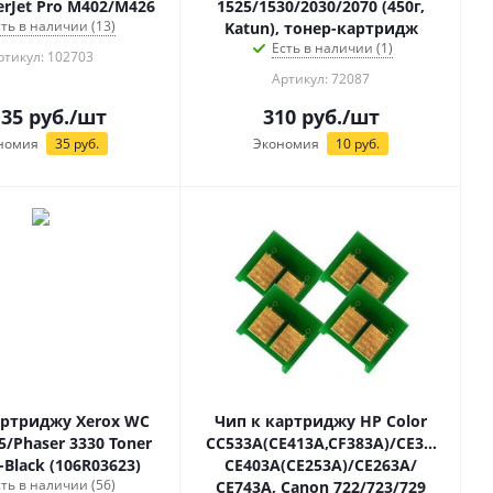
serJet Pro M402/M426
1525/1530/2030/2070 (450г,
сть в наличии (13)
Katun), тонер-картридж
Есть в наличии (1)
ртикул: 102703
Артикул: 72087
135
руб.
/шт
310
руб.
/шт
номия
35
руб.
Экономия
10
руб.
артриджу Xerox WC
Чип к картриджу HP Color
5/Phaser 3330 Toner
CC533A(CE413A,CF383A)/CE313A/CF21
i-Black (106R03623)
CE403A(CE253A)/CE263A/
сть в наличии (56)
CE743A, Canon 722/723/729