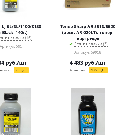
 LJ 5L/6L/1100/3150
Тонер Sharp AR 5516/5520
i-Black, 140г.)
(ориг. AR-020LT), тонер-
сть в наличии (16)
картридж
Есть в наличии (3)
Артикул: 595
Артикул: 69958
84
руб.
/шт
4 483
руб.
/шт
ономия
6
руб.
Экономия
139
руб.