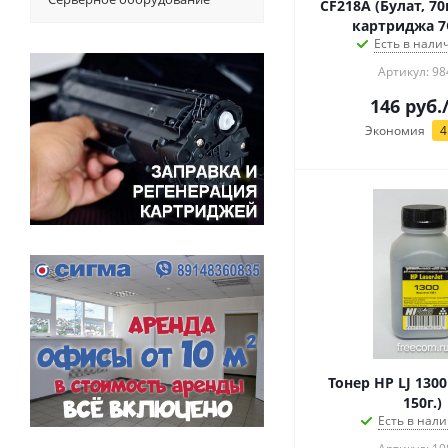
CF218A (Булат, 70
картриджа 7
Есть в налич
Артикул: 98
146
руб.
Экономия
4
Тонер HP LJ 1300 
150г.)
Есть в нали