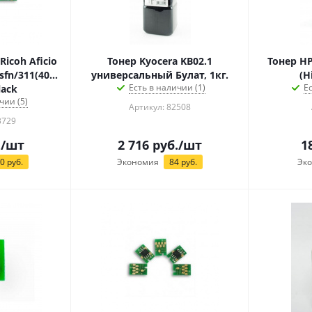
icoh Aficio
Тонер Kyocera KB02.1
Тонер HP
sfn/311(407246)
универсальный Булат, 1кг.
(H
Есть в наличии (1)
Е
lack
чии (5)
Артикул: 82508
3729
.
/шт
2 716
руб.
/шт
1
60
руб.
Экономия
84
руб.
Эк