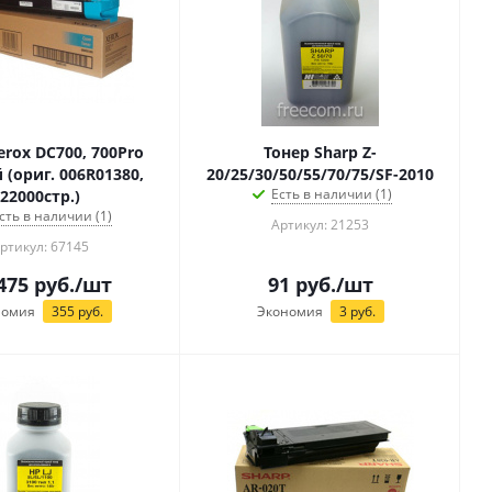
erox DC700, 700Pro
Тонер Sharp Z-
 (ориг. 006R01380,
20/25/30/50/55/70/75/SF-2010
Есть в наличии (1)
22000стр.)
сть в наличии (1)
Артикул: 21253
ртикул: 67145
475
руб.
/шт
91
руб.
/шт
номия
355
руб.
Экономия
3
руб.