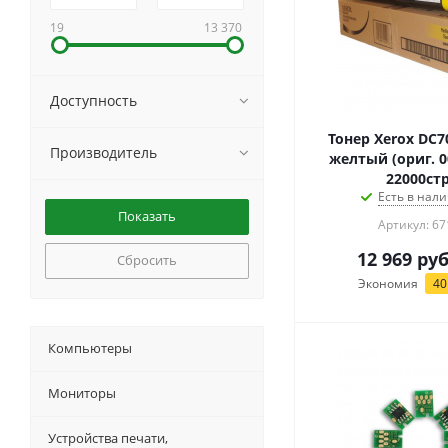
19
13 370
Доступность
Тонер Xerox DC7
Производитель
желтый (ориг. 0
22000стр
Есть в нали
Артикул: 67
12 969
руб
Сбросить
Экономия
40
Компьютеры
Мониторы
Устройства печати,