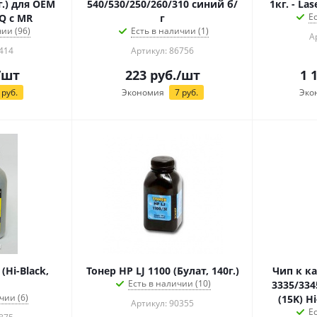
г.) для OEM
540/530/250/260/310 синий б/
1кг. - La
Е
Q c MR
г
ии (96)
Есть в наличии (1)
А
414
Артикул: 86756
/шт
223
руб.
/шт
1 
руб.
Экономия
7
руб.
Эко
(Hi-Black,
Тонер HP LJ 1100 (Булат, 140г.)
Чип к к
Есть в наличии (10)
3335/334
чии (6)
(15K) H
Артикул: 90355
Е