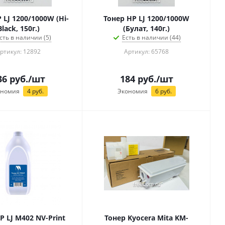
 LJ 1200/1000W (Hi-
Тонер HP LJ 1200/1000W
Black, 150г.)
(Булат, 140г.)
сть в наличии (5)
Есть в наличии (44)
ртикул: 12892
Артикул: 65768
36
руб.
/шт
184
руб.
/шт
ономия
4
руб.
Экономия
6
руб.
P LJ M402 NV-Print
Тонер Kyocera Mita KM-