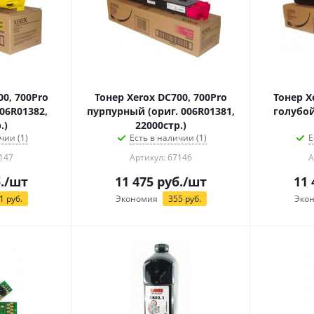
00, 700Pro
Тонер Xerox DC700, 700Pro
Тонер X
06R01382,
пурпурный (ориг. 006R01381,
голубой
.)
22000стр.)
чии (1)
Есть в наличии (1)
Е
147
Артикул: 67146
А
.
/шт
11 475
руб.
/шт
11 
1
руб.
Экономия
355
руб.
Эко