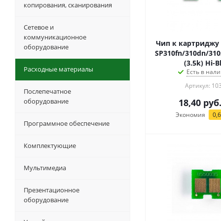
копирования, сканирования
Сетевое и
коммуникационное
Чип к картриджу R
оборудование
SP310fn/310dn/310
(3.5k) Hi-B
Расходные материалы
Есть в нали
Артикул: 10
Послепечатное
оборудование
18,40
руб
Экономия
0,
Программное обеспечение
Комплектующие
Мультимедиа
Презентационное
оборудование