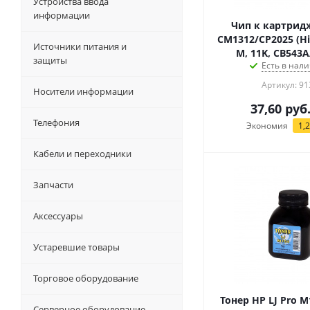
Устройства ввода
информации
Чип к картридж
CM1312/CP2025 (Hi
Источники питания и
M, 11K, CB543
защиты
Есть в нали
Артикул: 91
Носители информации
37,60
руб
Телефония
Экономия
1,
Кабели и переходники
Запчасти
Аксессуары
Устаревшие товары
Торговое оборудование
Тонер HP LJ Pro M
Серверное оборудование