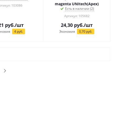
magenta UNItech(Apex)
ртикул: 103086
Есть в наличии (2)
Артикул: 105682
21
руб.
/шт
24,30
руб.
/шт
ономия
4
руб.
Экономия
0,70
руб.