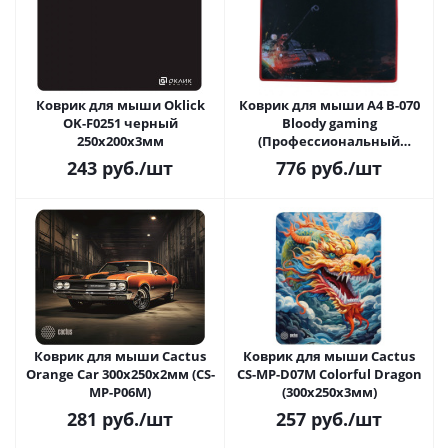
Коврик для мыши Oklick
Коврик для мыши A4 B-070
OK-F0251 черный
Bloody gaming
250x200x3мм
(Профессиональный
игровой коврик 43 х 35 см.
243
руб.
/шт
776
руб.
/шт
Матерчатая поверхность,
резиновая основа)
Коврик для мыши Cactus
Коврик для мыши Cactus
Orange Car 300x250x2мм (CS-
CS-MP-D07M Colorful Dragon
MP-P06M)
(300x250x3мм)
281
руб.
/шт
257
руб.
/шт