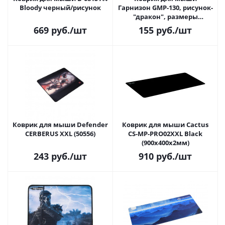
Bloody черный/рисунок
Гарнизон GMP-130, рисунок-
"дракон", размеры
250*200*3мм, ткань+резина,
669
руб.
/шт
155
руб.
/шт
оверлок
Коврик для мыши Defender
Коврик для мыши Cactus
CERBERUS XXL (50556)
CS-MP-PRO02ХXL Black
(900x400x2мм)
243
руб.
/шт
910
руб.
/шт