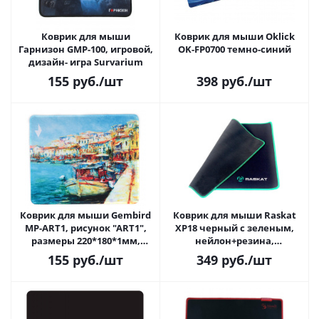
Коврик для мыши
Коврик для мыши Oklick
Гарнизон GMP-100, игровой,
OK-FP0700 темно-синий
дизайн- игра Survarium
155
руб.
/шт
398
руб.
/шт
Коврик для мыши Gembird
Коврик для мыши Raskat
MP-ART1, рисунок "ART1",
XP18 черный с зеленым,
размеры 220*180*1мм,
нейлон+резина,
ткань+резина
400х450х3мм (ACD-XP18-RRB)
155
руб.
/шт
349
руб.
/шт