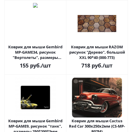
Коврик для мыши Gembird
Коврик для мыши RAZOM
MP-GAME34, рисунок
рисунок "Дерево", большой
"Вертолеты", размеры
XXL 90*40 (000-773)
250*200*3мм, ткань+резина,
155
руб.
/шт
718
руб.
/шт
оверлок
Коврик для мыши Gembird
Коврик для мыши Cactus
MP-GAME9, рисунок "танк",
Red Car 300x250x2мм (CS-MP-
размеры 250*200*3мм
P07M)