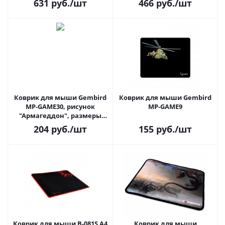
631
руб.
/шт
466
руб.
/шт
Коврик для мыши Gembird
Коврик для мыши Gembird
MP-GAME30, рисунок
MP-GAME9
"Армагеддон", размеры
250*200*3мм, ткань+резина,
204
руб.
/шт
155
руб.
/шт
оверлок
Коврик для мыши B-081S A4
Коврик для мыши