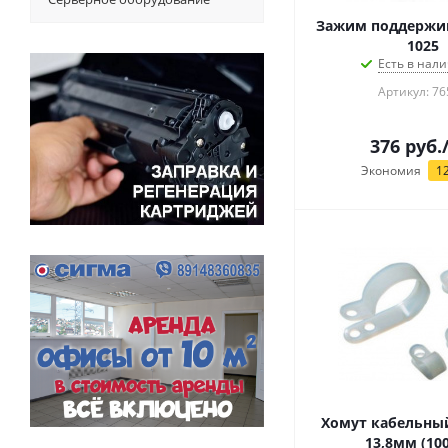
Зажим поддержи
1025
Есть в нали
Артикул: 76
376
руб.
Экономия
1
Хомут кабельный
13,8мм (10