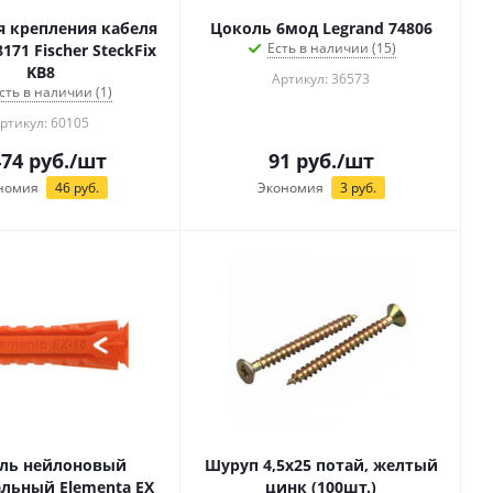
я крепления кабеля
Цоколь 6мод Legrand 74806
Есть в наличии (15)
8171 Fischer SteckFix
KB8
Артикул: 36573
сть в наличии (1)
ртикул: 60105
474
руб.
/шт
91
руб.
/шт
номия
46
руб.
Экономия
3
руб.
ль нейлоновый
Шуруп 4,5х25 потай, желтый
льный Elementa EX
цинк (100шт.)