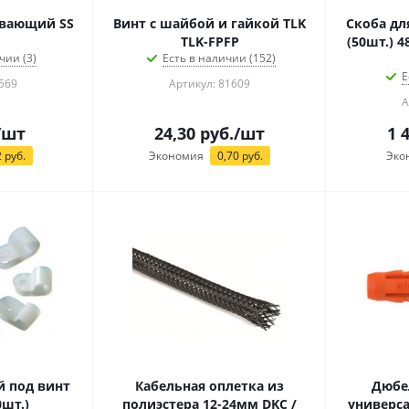
вающий SS
Винт с шайбой и гайкой TLK
Скоба дл
TLK-FPFP
(50шт.) 4
чии (3)
Есть в наличии (152)
Е
569
Артикул: 81609
А
/шт
24,30
руб.
/шт
1 
2
руб.
Экономия
0,70
руб.
Эко
 под винт
Кабельная оплетка из
Дюбе
0шт.)
полиэстера 12-24мм DKC /
универса