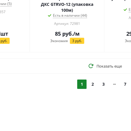
чии (5)
ДКС GTRVO-12 (упаковка
Е
100м)
357
Есть в наличии (44)
А
Артикул: 72981
/шт
85
руб.
/м
2
руб.
Экономия
3
руб.
Эк
Показать еще
1
2
3
7