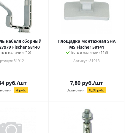
ль кабеля сборный
Площадка монтажная SHA
7x79 Fischer 58140
MS Fischer 58141
сть в наличии (15)
Есть в наличии (113)
ртикул: 81912
Артикул: 81913
34
руб.
/шт
7,80
руб.
/шт
ономия
4
руб.
Экономия
0,20
руб.