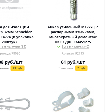
а для изоляции
Анкер усиленный М12x70, с
р 32мм Schneider
распорными язычками,
 SC4774 (в упаковке
многократный демонтаж
20штук)
DKC / ДКС CM451275
сть в наличии (39)
Есть в наличии (6)
ртикул: 78090
Артикул: 92715
08
руб.
/шт
61
руб.
/шт
номия
13
руб.
Экономия
2
руб.