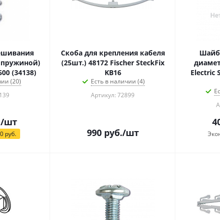
вешивания
Скоба для крепления кабеля
Шайб
 пружиной)
(25шт.) 48172 Fischer SteckFix
диамет
00 (34138)
KB16
Electric
ии (20)
Есть в наличии (4)
Е
139
Артикул: 72899
А
.
/шт
4
990
руб.
/шт
10
руб.
Эко