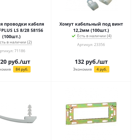
я проводки кабеля
Хомут кабельный под винт
SFPLUS LS 8/28 58156
12,2мм (100шт.)
Есть в наличии (4)
(100шт.)
сть в наличии (2)
Артикул: 23356
ртикул: 71186
720
руб.
/шт
132
руб.
/шт
номия
84
руб.
Экономия
4
руб.