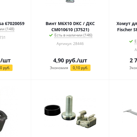
a 67020059
Винт M6X10 DKC / ДКС
Хомут дл
ии (148)
CM010610 (37521)
Fischer 
Есть в наличии (146)
731
Е
Артикул: 28446
А
.
/шт
4,90
руб.
/шт
2 
40
руб.
Экономия
0,10
руб.
Эко