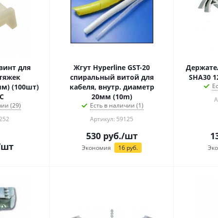
винт для
Жгут Hyperline GST-20
Держате
тяжек
спиральный витой для
SHA30 12
Е
мм) (100шт)
кабеля, внутр. диаметр
C
20мм (10m)
А
ии (29)
Есть в наличии (1)
252
Артикул: 59125
530
руб.
/шт
1
/шт
Экономия
16
руб.
Эк