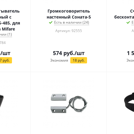
тыватель
Громкоговоритель
С
ный с
настенный Соната-5
бесконта
Есть в наличии (24)
Е
-485, для
 Mifare
Артикул: 92555
А
чии (1)
784
.
/шт
574
руб.
/шт
1 
7
руб.
Экономия
18
руб.
Эко