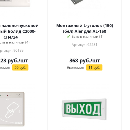
гнально-пусковой
Монтажный L-уголок (150)
ый Болид С2000-
(бел) Aler для AL-150
Есть в наличии (1)
СП4/24
сть в наличии (4)
Артикул: 62281
ртикул: 90189
623
руб.
/шт
368
руб.
/шт
номия
50
руб.
Экономия
11
руб.