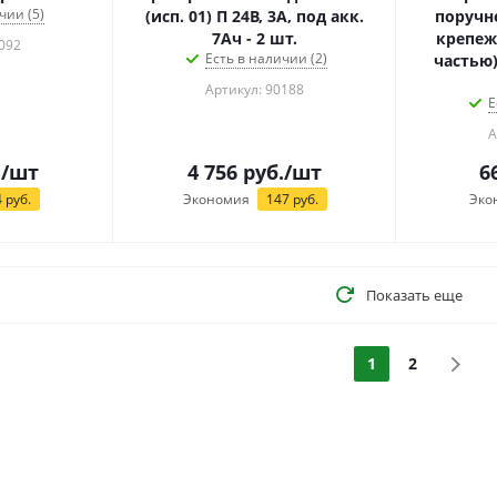
чии (5)
(исп. 01) П 24В, 3А, под акк.
поручн
7Ач - 2 шт.
крепеж
092
Есть в наличии (2)
частью)
Артикул: 90188
Е
А
.
/шт
4 756
руб.
/шт
6
4
руб.
Экономия
147
руб.
Эко
Показать еще
1
2