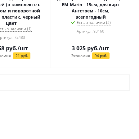
ей (в комплекте с
EM-Marin - 15см, для карт
ом и поворотной
Ангстрем - 10см,
 пластик, черный
всепогодный
Есть в наличии (5)
цвет
сть в наличии (1)
Артикул: 93160
ртикул: 72483
68
руб.
/шт
3 025
руб.
/шт
номия
21
руб.
Экономия
94
руб.