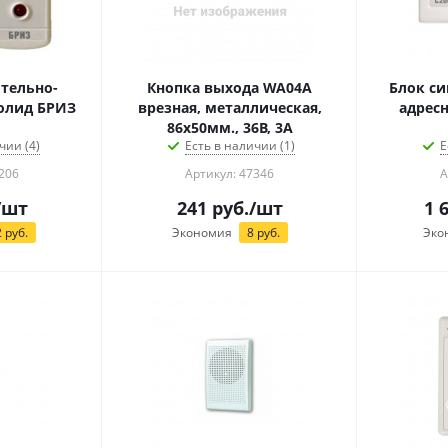
тельно-
Кнопка выхода WA04A
Блок си
олид БРИЗ
врезная, металлическая,
адресн
86х50мм., 36В, 3А
чии (4)
Есть в наличии (1)
Е
206
Артикул: 47346
А
/шт
241
руб.
/шт
1 
2
руб.
Экономия
8
руб.
Эко