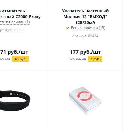
читыватель
Указатель настенный
ктный С2000-Proxy
Молния-12 "ВЫХОД"
сть в наличии (1)
12В/20мА
Есть в наличии (15)
ртикул: 58039
Артикул: 82434
571
руб.
/шт
177
руб.
/шт
номия
48
руб.
Экономия
5
руб.