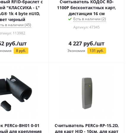
вый RFID-браслет с
Считыватель КОДОС RD-
ой "КЛАССИКА - L"
1100P бесконтактных карт,
G® 1k 4 byte nUID,
дистанция 16 см
Есть в наличии (2)
вет черный
сть в наличии (45)
Артикул: 47345
ртикул: 113982
52
руб.
/шт
4 227
руб.
/шт
ономия
8
руб.
Экономия
131
руб.
к PERCo-BH01 0-01
Считыватель PERCo-RP-15.2D,
ный для крепления
для карт HID - 10см, для карт