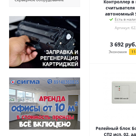
Контроллер в 
считывателя 
автономный S
Есть в нали
Артикул: 62
3 692
руб
Экономия
11
Релейный блок Бо
СП2 исп. 02, 