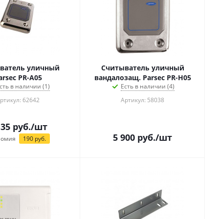
ватель уличный
Считыватель уличный
arsec PR-A05
вандалозащ. Parsec PR-H05
сть в наличии (1)
Есть в наличии (4)
ртикул: 62642
Артикул: 58038
135
руб.
/шт
5 900
руб.
/шт
номия
190
руб.