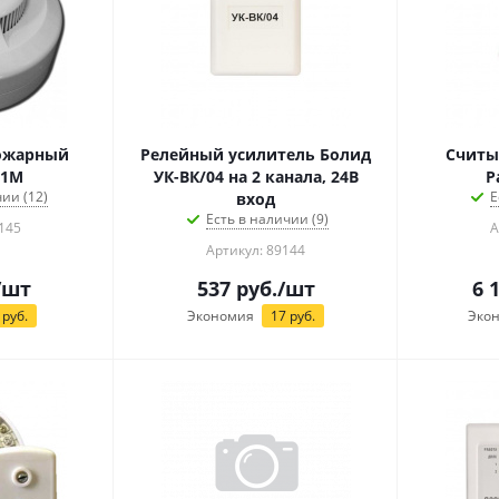
ожарный
Релейный усилитель Болид
Считы
41М
УК-ВК/04 на 2 канала, 24В
P
ии (12)
Е
вход
Есть в наличии (9)
145
А
Артикул: 89144
/шт
537
руб.
/шт
6 
руб.
Экономия
17
руб.
Эко