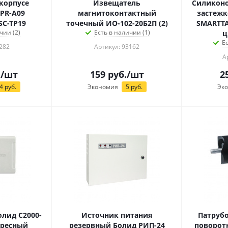
корпусе
Извещатель
Силиконо
PR-A09
магнитоконтактный
застежк
C-TP19
точечный ИО-102-20Б2П (2)
SMARTTA
чии (2)
Есть в наличии (1)
ц
Е
282
Артикул: 93162
А
.
/шт
159
руб.
/шт
2
4
руб.
Экономия
5
руб.
Эк
лид С2000-
Источник питания
Патрубо
адресный
резервный Болид РИП-24
поворот