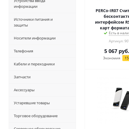
Устройства ввода
информации
PERCo-IR07 Счи
бесконтакт
Источники питания и
интерфейсом RS
защиты
карт формата
Есть в нали
Носители информации
Артикул: 90
5 067
руб
Телефония
Экономия
15
Кабели и переходники
Запчасти
Аксессуары
Устаревшие товары
Торговое оборудование
Серверное оборудование