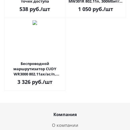
точек доступа
MW301R 802.11n, 300Мбит/с,
2xLAN, 1xWAN
538
руб.
/шт
1 050
руб.
/шт
Беспроводной
маршрутизатор CUDY
WR3000 802.11ax/ac/n,
2402+574Мбит/с, 3xGigaLAN,
3 326
руб.
/шт
1xGigaWAN
Компания
О компании