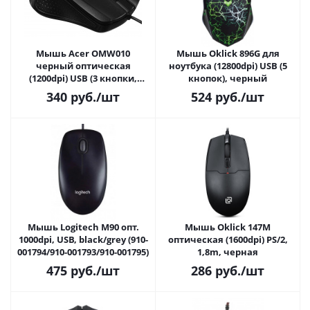
Мышь Acer OMW010
Мышь Oklick 896G для
черный оптическая
ноутбука (12800dpi) USB (5
(1200dpi) USB (3 кнопки,
кнопок), черный
ZL.MCEEE.001)
340
руб.
/шт
524
руб.
/шт
Мышь Logitech M90 опт.
Мышь Oklick 147M
1000dpi, USB, black/grey (910-
оптическая (1600dpi) PS/2,
001794/910-001793/910-001795)
1,8m, черная
475
руб.
/шт
286
руб.
/шт