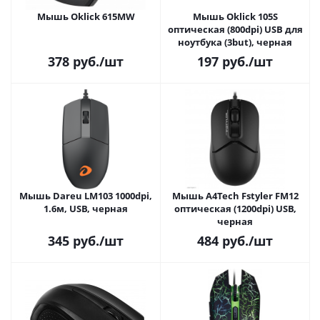
Мышь Oklick 615MW
Мышь Oklick 105S
оптическая (800dpi) USB для
ноутбука (3but), черная
378
руб.
/шт
197
руб.
/шт
Мышь Dareu LM103 1000dpi,
Мышь A4Tech Fstyler FM12
1.6м, USB, черная
оптическая (1200dpi) USB,
черная
345
руб.
/шт
484
руб.
/шт