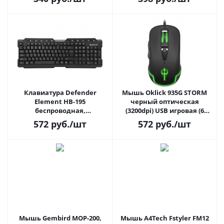
черная
Клавиатура Defender
Мышь Oklick 935G STORM
Element HB-195
черный оптическая
беспроводная,
(3200dpi) USB игровая (6
мультимедиа, черная
кнопок)
572
руб.
/шт
572
руб.
/шт
(45195)
Мышь Gembird MOP-200,
Мышь A4Tech Fstyler FM12