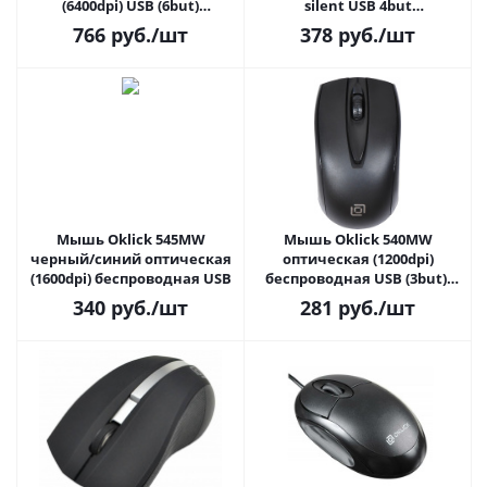
(6400dpi) USB (6but)
silent USB 4but
ZL.MCEEE.00U
(ZL.MCEEE.031)
766
руб.
/шт
378
руб.
/шт
Мышь Oklick 545MW
Мышь Oklick 540MW
черный/синий оптическая
оптическая (1200dpi)
(1600dpi) беспроводная USB
беспроводная USB (3but),
черная
340
руб.
/шт
281
руб.
/шт