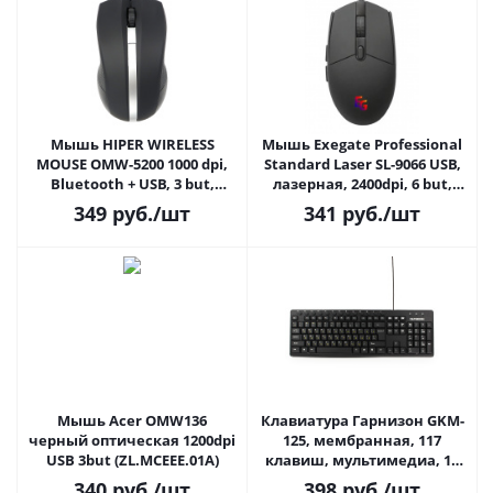
Мышь HIPER WIRELESS
Мышь Exegate Professional
MOUSE OMW-5200 1000 dpi,
Standard Laser SL-9066 USB,
Bluetooth + USB, 3 but,
лазерная, 2400dpi, 6 but,
black/silver
1,5м, черная
349
руб.
/шт
341
руб.
/шт
Мышь Acer OMW136
Клавиатура Гарнизон GKM-
черный оптическая 1200dpi
125, мембранная, 117
USB 3but (ZL.MCEEE.01A)
клавиш, мультимедиа, 13
доп. клавиш, кабель 1.5м,
340
руб.
/шт
398
руб.
/шт