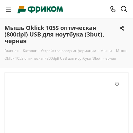
Мышь Oklick 105S оптическая
(800dpi) USB для ноутбука (3but),
черная
Главная
-
Каталог
-
Устройства ввода информации
-
Мыши
-
Мышь
Oklick 105S оптическая (800dpi) USB для ноутбука (3but), черная