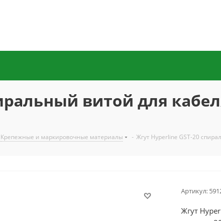
пиральный витой для кабел
Крепежные и маркировочные материалы
-
Жгут Hyperline GST-20 спира
Артикул:
591
Жгут Hyper