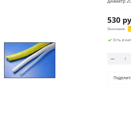
диаметр 2
530
ру
Экономия
Есть в н
Поделит