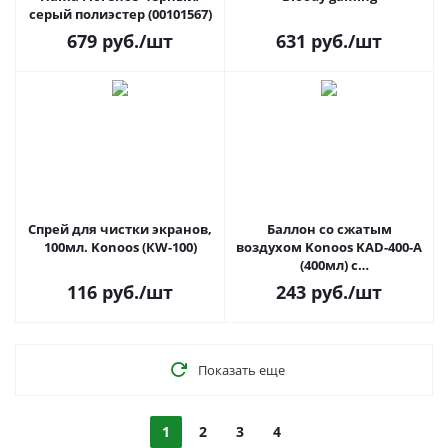
серый полиэстер (00101567)
679
руб.
/шт
631
руб.
/шт
Спрей для чистки экранов,
Баллон со сжатым
100мл. Konoos (КW-100)
воздухом Konoos KAD-400-А
(400мл) с
антибактериальным
116
руб.
/шт
243
руб.
/шт
компонентом
Показать еще
1
2
3
4