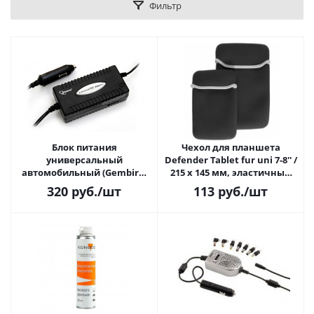
Фильтр
Блок питания
Чехол для планшета
универсальный
Defender Tablet fur uni 7-8'' /
автомобильный (Gembird,
215 х 145 мм, эластичный
NPA-DC1) от прикуривателя
водонепроницаемый
320
руб.
/шт
113
руб.
/шт
материал, чёрный