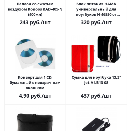
Баллон со сжатым
Блок питания HAMA
воздухом Konoos KAD-405-N
универсальный для
(400мл)
ноутбуков H-46550 от
прикуривателя
243
руб.
/шт
320
руб.
/шт
Конверт для 1 CD,
Сумка для ноутбука 13,3"
бумажный с прозрачным
Jet.A LB13-08
окошком
4,90
руб.
/шт
437
руб.
/шт