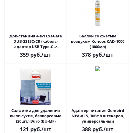
Док-станция 4-в-1 ExeGate
Баллон со сжатым
DUB-2213C/CR (кабель-
воздухом Konoos KAD-1000
адаптер USB Type-C ->
(1000мл)
2xUSB2.0+ 1xUSB3.0+Card
359
руб.
/шт
378
руб.
/шт
Reader, Plug&Play, корпус
алюминиевый, черный)
Салфетки для удаления
Адаптер питания Gembird
пыли сухие, безворсовые
NPA-AC5, 30Вт 8 штекеров,
(20шт.) Buro (BU-MF)
универсальный
121
руб.
/шт
388
руб.
/шт