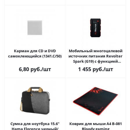
Карман для CD и DVD
Мобильный многоцелевой
самоклеющийся (1341.С/50)
источник питания Revolter
Spark (G19) с функцией
стартера
6,80
руб.
/шт
1 455
руб.
/шт
Сумка для ноутбука 15.6"
Коврик для мыши A4 B-081
Hama Florence черный/
Bloody gaming