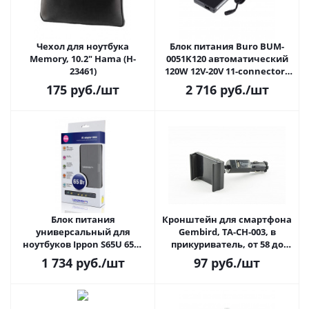
Чехол для ноутбука
Блок питания Buro BUM-
Memory, 10.2" Hama (H-
0051K120 автоматический
23461)
120W 12V-20V 11-connectors
6A 1xUSB 2A
175
руб.
/шт
2 716
руб.
/шт
Блок питания
Кронштейн для смартфона
универсальный для
Gembird, TA-CH-003, в
ноутбуков Ippon S65U 65W
прикуриватель, от 58 до
15V-19.5V 8-connectors
85мм
1 734
руб.
/шт
97
руб.
/шт