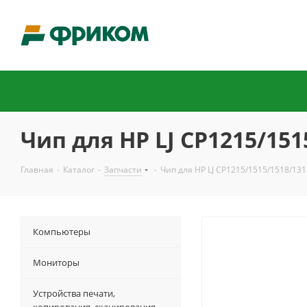
Чип для HP LJ CP1215/1515
Главная
-
Каталог
-
Запчасти
-
Чип для HP LJ CP1215/1515/1518/1312
Компьютеры
Мониторы
Устройства печати,