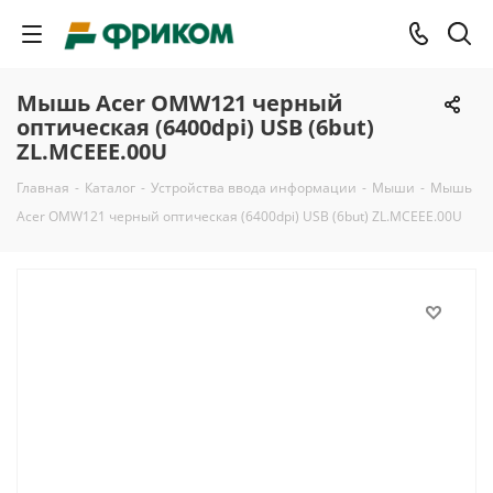
Мышь Acer OMW121 черный
оптическая (6400dpi) USB (6but)
ZL.MCEEE.00U
Главная
-
Каталог
-
Устройства ввода информации
-
Мыши
-
Мышь
Acer OMW121 черный оптическая (6400dpi) USB (6but) ZL.MCEEE.00U