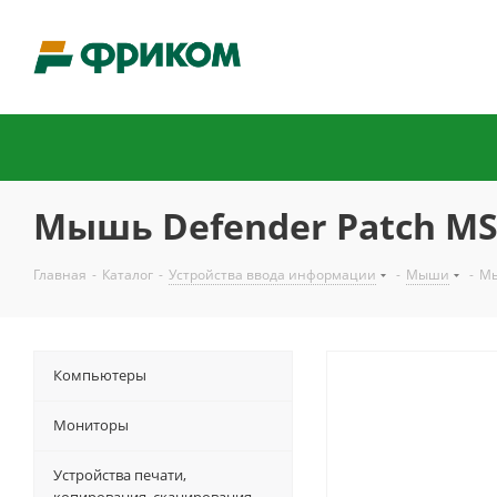
Мышь Defender Patch MS-7
Главная
-
Каталог
-
Устройства ввода информации
-
Мыши
-
Мы
Компьютеры
Мониторы
Устройства печати,