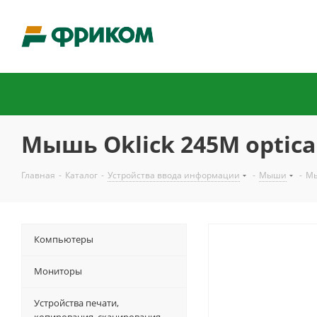
Мышь Oklick 245M оptical
Главная
-
Каталог
-
Устройства ввода информации
-
Мыши
-
Мы
Компьютеры
Мониторы
Устройства печати,