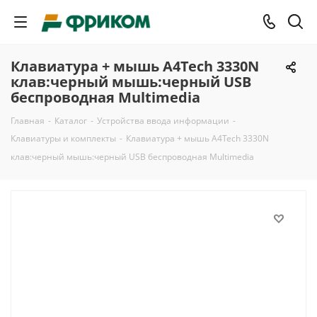
Клавиатура + мышь A4Tech 3330N
клав:черный мышь:черный USB
беспроводная Multimedia
Главная
-
Каталог
-
Устройства ввода информации
-
Клавиатуры и комплекты
-
Клавиатура + мышь A4Tech 3330N
клав:черный мышь:черный USB беспроводная Multimedia