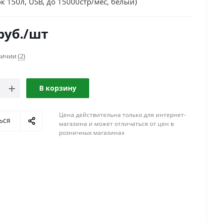
к 150л, USB, до 15000стр/мес, белый)
руб.
/шт
аличии
(2)
В корзину
Цена действительна только для интернет-
ься
магазина и может отличаться от цен в
розничных магазинах