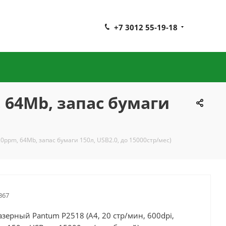
+7 3012 55-19-18
, 64Mb, запас бумаги
0ppm, 64Mb, запас бумаги 150л, USB2.0, до 15000стр/мес)
367
зерный Pantum P2518 (А4, 20 стр/мин, 600dpi,