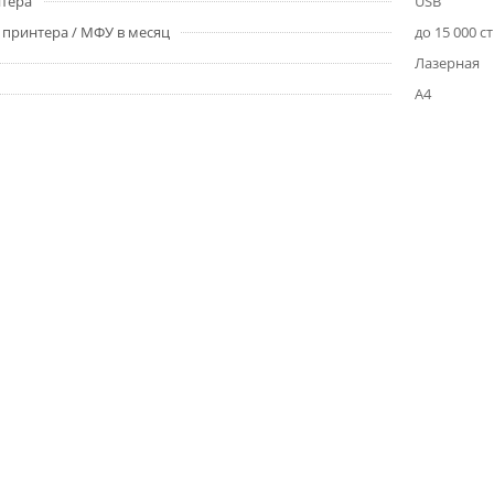
тера
USB
принтера / МФУ в месяц
до 15 000 с
Лазерная
A4