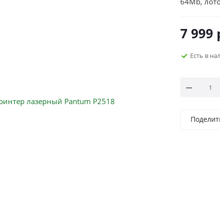
64Mb, лото
7 999
Есть в н
Поделит