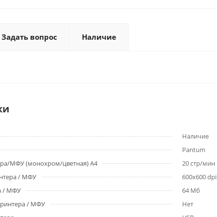
Задать вопрос
Наличие
ки
Наличие
Pantum
ера/МФУ (монохром/цветная) А4
20 стр/мин
нтера / МФУ
600x600 dpi
 / МФУ
64 Мб
принтера / МФУ
Нет