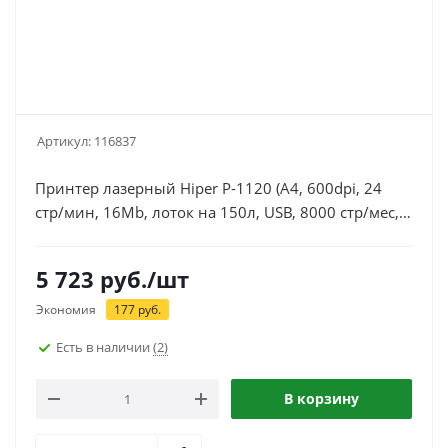
Артикул:
116837
Принтер лазерный Hiper P-1120 (А4, 600dpi, 24
стр/мин, 16Mb, лоток на 150л, USB, 8000 стр/мес,
Q2612A/AS/X) серый (без упаковки)
5 723
руб.
/шт
Экономия
177
руб.
Есть в наличии
(2)
В корзину