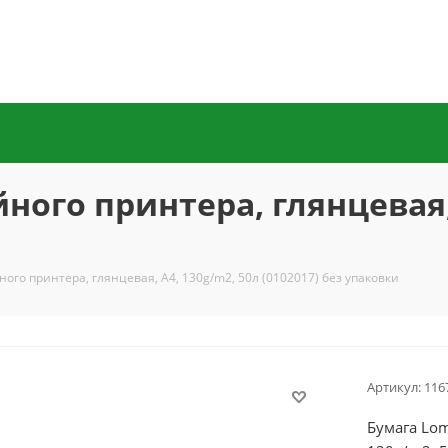
ного принтера, глянцевая, 
ого принтера, глянцевая, A4, 130g/m2, 50л (0102017) без упаковки
Артикул:
116
Бумага Lom