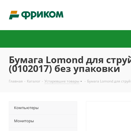
Бумага Lomond для струй
(0102017) без упаковки
Главная
-
Каталог
-
Устаревшие товары
-
Бумага Lomond для струйн
Компьютеры
Мониторы