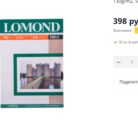
130g/m2, 5
398
ру
Экономия
Есть в н
Поделит