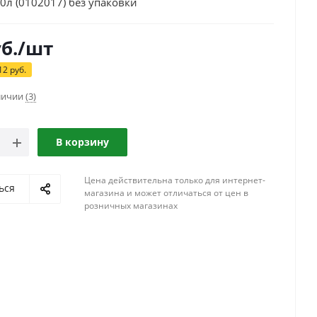
0л (0102017) без упаковки
б.
/шт
12
руб.
аличии
(3)
В корзину
Цена действительна только для интернет-
ься
магазина и может отличаться от цен в
розничных магазинах