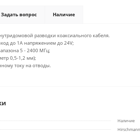
Задать вопрос
Наличие
нутридомовой разводки коаксиального кабеля.
роход до 1А напряжением до 24V;
апазона 5 - 2400 МГц;
етр 0,5-1,2 мм);
янному току на отводы.
ки
Наличие
Hirschman