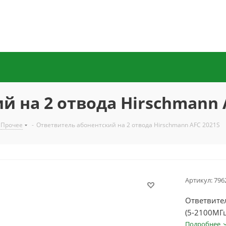
 на 2 отвода Hirschmann 
Прочее
-
Ответвитель абонентский на 2 отвода Hirschmann AFC 2021S
Артикул:
796
Ответвител
(5-2100МГц
Подробнее