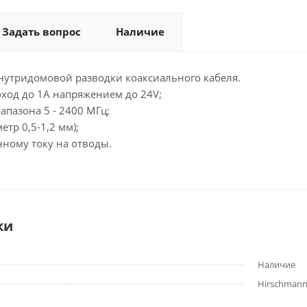
Задать вопрос
Наличие
нутридомовой разводки коаксиального кабеля.
роход до 1А напряжением до 24V;
апазона 5 - 2400 МГц;
етр 0,5-1,2 мм);
янному току на отводы.
ки
Наличие
Hirschman