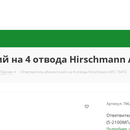
 на 4 отвода Hirschmann 
Прочее
-
Ответвитель абонентский на 4 отвода Hirschmann AFC 1541S
Артикул:
796
Ответвител
(5-2100МГц
Подробнее