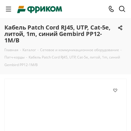
Кабель Patch Cord RJ45, UTP, Cat-5e,
литой, 1m, синий Gembird PP12-
1M/B
Главная
-
Каталог
-
Сетевое и коммуникационное оборудование
-
Патч-корды
-
Кабель Patch Cord RJ45, UTP, Cat-5e, литой, 1m, синий
Gembird PP12-1M/B