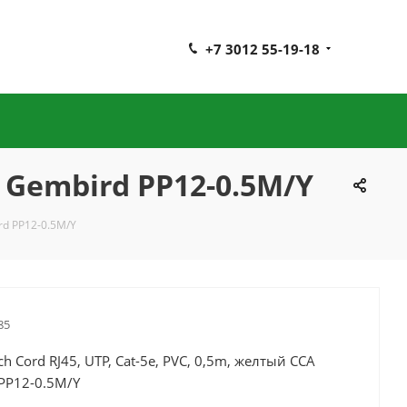
+7 3012 55-19-18
й Gembird PP12-0.5M/Y
ird PP12-0.5M/Y
85
ch Cord RJ45, UTP, Cat-5e, PVC, 0,5m, желтый CCA
 PP12-0.5M/Y