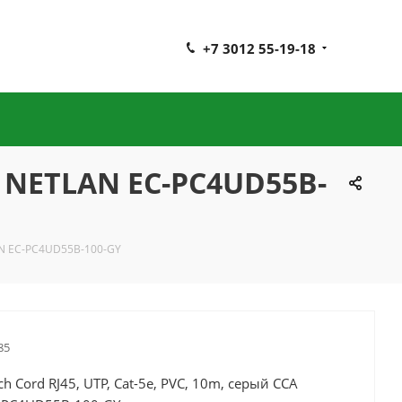
+7 3012 55-19-18
й, NETLAN EC-PC4UD55B-
LAN EC-PC4UD55B-100-GY
85
ch Cord RJ45, UTP, Cat-5e, PVC, 10m, серый CCA