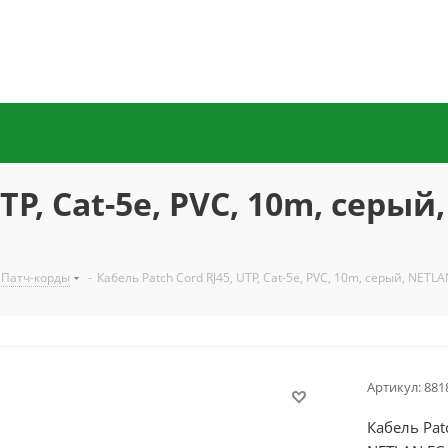
UTP, Cat-5e, PVC, 10m, серы
Патч-корды
-
Кабель Patch Cord RJ45, UTP, Cat-5e, PVC, 10m, серый, NET
Артикул:
881
Кабель Pat