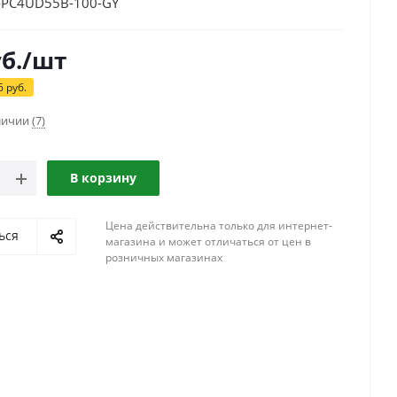
-PC4UD55B-100-GY
б.
/шт
6
руб.
аличии
(7)
В корзину
Цена действительна только для интернет-
ься
магазина и может отличаться от цен в
розничных магазинах