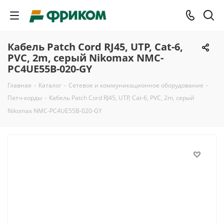
Кабель Patch Cord RJ45, UTP, Cat-6,
PVC, 2m, серый Nikomax NMC-
PC4UE55B-020-GY
Главная
-
Каталог
-
Сетевое и коммуникационное оборудование
-
Патч-корды
-
Кабель Patch Cord RJ45, UTP, Cat-6, PVC, 2m, серый
Nikomax NMC-PC4UE55B-020-GY