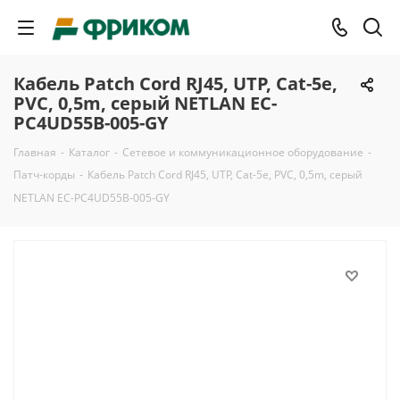
Кабель Patch Cord RJ45, UTP, Cat-5e,
PVC, 0,5m, серый NETLAN EC-
PC4UD55B-005-GY
Главная
-
Каталог
-
Сетевое и коммуникационное оборудование
-
Патч-корды
-
Кабель Patch Cord RJ45, UTP, Cat-5e, PVC, 0,5m, серый
NETLAN EC-PC4UD55B-005-GY