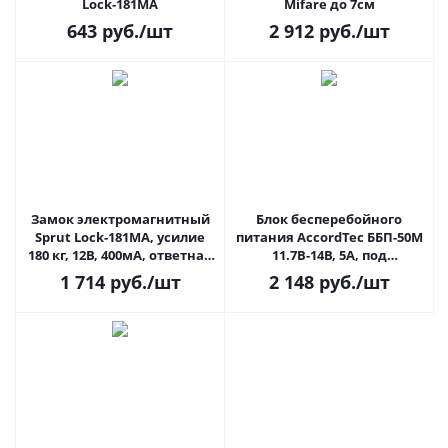
Lock-181MA
Mifare до 7см
643
руб.
/шт
2 912
руб.
/шт
Замок электромагнитный
Блок бесперебойного
Sprut Lock-181MA, усилие
питания AccordTec ББП-50М
180 кг, 12В, 400мA, ответная
11.7В-14В, 5А, под
планка в комплекте
аккумулятор 7Ач
1 714
руб.
/шт
2 148
руб.
/шт