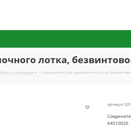
очного лотка, безвинтово
Лотки и аксессуары
-
Соединитель для проволочного лотка, безвинтов
Артикул:
525
Соедините
64010020