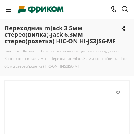
Переходник mJack 3,5мм
стерео(вилка)-Jack 6.3мм
стерео(розетка) HIC-ON HI-JS3JS6-MF
Главная
-
Каталог
-
Сетевое и коммуникационное оборудование
-
Коннекторы и разъемы
-
Переходник mJack 3,5мм стерео(вилка)-Jack
6.3мм стерео(розетка) HIC-ON HI-JS3JS6-MF