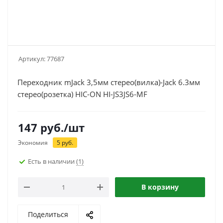
Артикул:
77687
Переходник mJack 3,5мм стерео(вилка)-Jack 6.3мм
стерео(розетка) HIC-ON HI-JS3JS6-MF
147
руб.
/шт
Экономия
5
руб.
Есть в наличии
(1)
В корзину
Поделиться