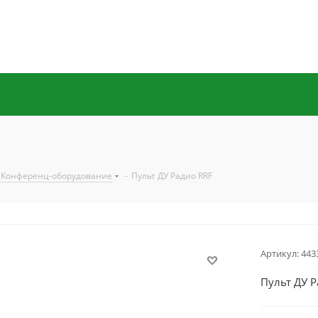
Конференц-оборудование
-
Пульт ДУ Радио RRF
Артикул:
443
Пульт ДУ Р