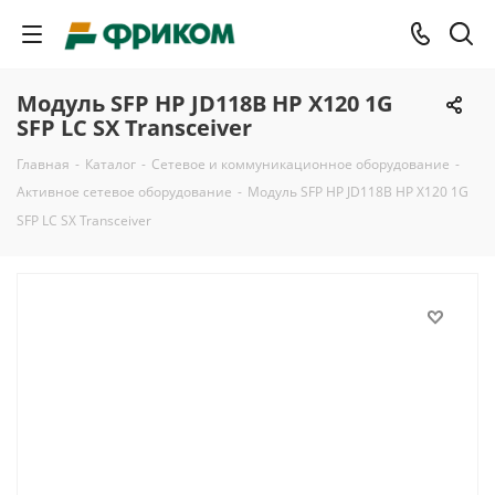
Модуль SFP HP JD118B HP X120 1G
SFP LC SX Transceiver
Главная
-
Каталог
-
Сетевое и коммуникационное оборудование
-
Активное сетевое оборудование
-
Модуль SFP HP JD118B HP X120 1G
SFP LC SX Transceiver