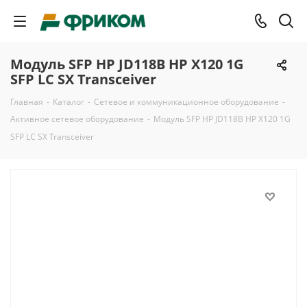
Модуль SFP HP JD118B HP X120 1G
SFP LC SX Transceiver
Главная
-
Каталог
-
Сетевое и коммуникационное оборудование
-
Активное сетевое оборудование
-
Модуль SFP HP JD118B HP X120 1G
SFP LC SX Transceiver