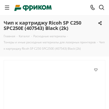
Чип к картриджу Ricoh SP C250
SPC250E (407543) Black (2k)
Главная
-
Каталог
-
Расходные материалы
-
Тонеры и иные расходные материалы для лазерных принтеров
-
Чип
к картриджу Ricoh SP C250 SPC250E (407543) Black (2k)