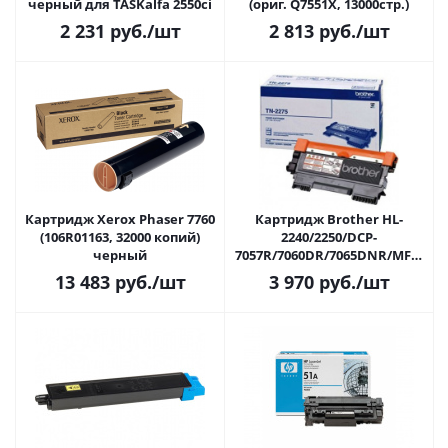
черный для TASKalfa 2550ci
(ориг. Q7551X, 13000стр.)
2 231
руб.
/шт
2 813
руб.
/шт
Картридж Xerox Phaser 7760
Картридж Brother HL-
(106R01163, 32000 копий)
2240/2250/DCP-
черный
7057R/7060DR/7065DNR/MFC-
7360NR (ориг.TN-2275,
13 483
руб.
/шт
3 970
руб.
/шт
2600стр.)