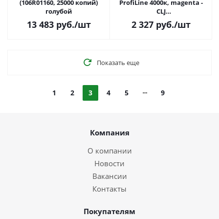
(106R01160, 25000 копий)
ProfiLine 4000к, magenta -
голубой
CLJ
3505/3600/3600N/3600DN,3800/3
13 483
руб.
/шт
2 327
руб.
/шт
LBP5300/LBP5360
Показать еще
1
2
3
4
5
9
Компания
О компании
Новости
Вакансии
Контакты
Покупателям