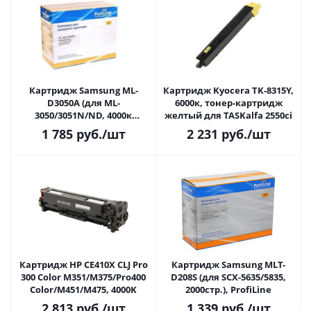
Картридж Samsung ML-
Картридж Kyocera TK-8315Y,
D3050A (для ML-
6000к, тонер-картридж
3050/3051N/ND, 4000к
желтый для TASKalfa 2550ci
ProfiLine)
1 785
руб.
/шт
2 231
руб.
/шт
Картридж HP CE410X CLJ Pro
Картридж Samsung MLT-
300 Color M351/M375/Pro400
D208S (для SCX-5635/5835,
Color/M451/M475, 4000K
2000стр.), ProfiLine
2 813
руб.
/шт
1 339
руб.
/шт