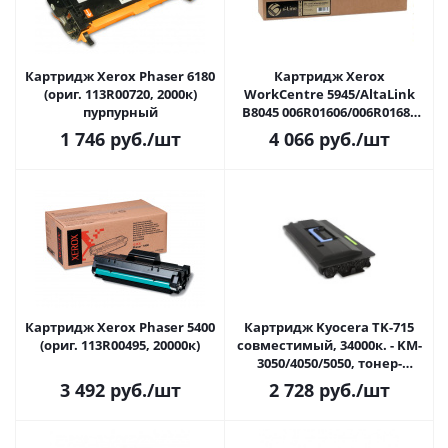
Картридж Xerox Phaser 6180
Картридж Xerox
(ориг. 113R00720, 2000к)
WorkCentre 5945/AltaLink
пурпурный
B8045 006R01606/006R01683
(50k) БУЛАТ s-Line
1 746
руб.
/шт
4 066
руб.
/шт
Картридж Xerox Phaser 5400
Картридж Kyocera TK-715
(ориг. 113R00495, 20000к)
совместимый, 34000к. - KM-
3050/4050/5050, тонер-
картридж
3 492
руб.
/шт
2 728
руб.
/шт