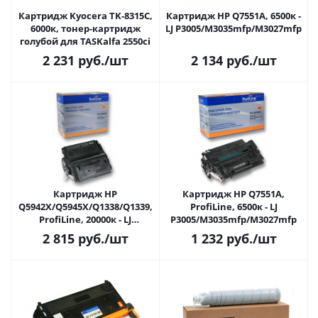
Картридж Kyocera TK-8315C,
Картридж HP Q7551A, 6500к -
6000к, тонер-картридж
LJ P3005/M3035mfp/M3027mfp
голубой для TASKalfa 2550ci
2 231
руб.
/шт
2 134
руб.
/шт
Картридж HP
Картридж HP Q7551A,
Q5942X/Q5945X/Q1338/Q1339,
ProfiLine, 6500к - LJ
ProfiLine, 20000к - LJ
P3005/M3035mfp/M3027mfp
4240/4240N/4250/4250DTN/4250DTNSL/4250N/4250TN/4345/4350/
2 815
руб.
/шт
1 232
руб.
/шт