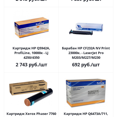
Картридж HP Q5942A,
Барабан HP CF232A NV Print
ProfiLine, 10000к - LJ
23000к. - LaserJet Pro
4250/4350
M203/M227/M230
2 743
руб.
/шт
692
руб.
/шт
Картридж Xerox Phaser 7760
Картридж HP Q6473A/711,