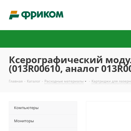
Ксерографический модул
(013R00610, аналог 013R0
Главная
-
Каталог
-
Расходные материалы
-
Картриджи для лазер
Компьютеры
Мониторы