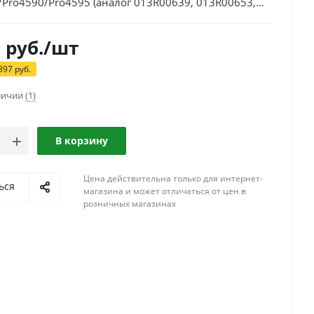
/Pro4590/Pro4595 (аналог 013R00639, 013R00653,
)
3
руб.
/шт
897
руб.
аличии
(1)
В корзину
Цена действительна только для интернет-
ься
магазина и может отличаться от цен в
розничных магазинах