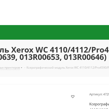
ь Xerox WC 4110/4112/Pro4
0639, 013R00653, 013R00646)
ных принтеров
-
Ксерографический модуль Xerox WC 4110/4112/Pro4590/P
Артикул:
472
Ксерограф