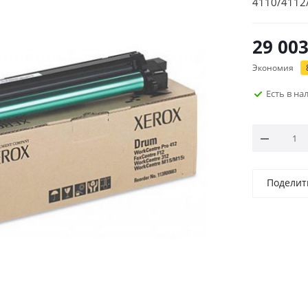
4110/4112
013R00646
29 00
Экономия
Есть в н
Поделит