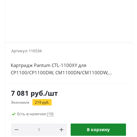
Артикул:
116534
Картридж Pantum CTL-1100XY для
CP1100/CP1100DW, CM1100DN/CM1100DW,
CM1100ADN/CM1100ADW, 2300 стр, желтый
7 081
руб.
/шт
Экономия
219
руб.
Есть в наличии
(10)
В корзину