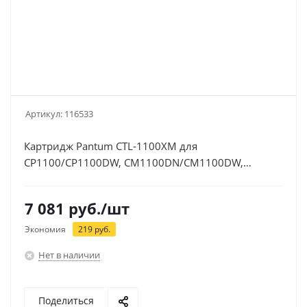
Артикул:
116533
Картридж Pantum CTL-1100XM для
CP1100/CP1100DW, CM1100DN/CM1100DW,
CM1100ADN/CM1100ADW, 2300 стр, пурпурный
7 081
руб.
/шт
Экономия
219
руб.
Нет в наличии
Поделиться