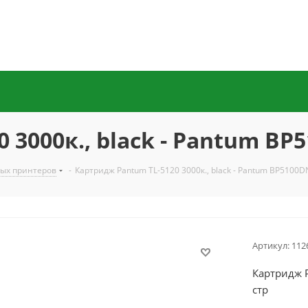
 3000к., black - Pantum B
ных принтеров
-
Картридж Pantum TL-5120 3000к., black - Pantum BP510
Артикул:
112
Картридж 
стр