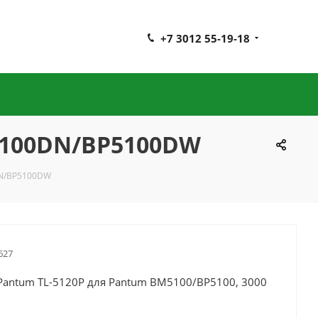
+7 3012 55-19-18
P5100DN/BP5100DW
0DN/BP5100DW
627
Pantum TL-5120P для Pantum BM5100/BP5100, 3000