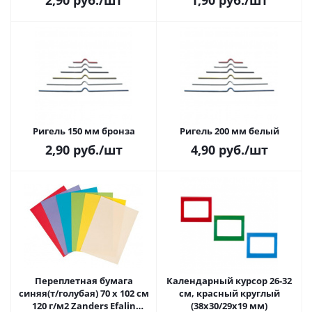
2,90
руб.
/шт
1,90
руб.
/шт
Ригель 150 мм бронза
Ригель 200 мм белый
2,90
руб.
/шт
4,90
руб.
/шт
Переплетная бумага
Календарный курсор 26-32
синяя(т/голубая) 70 х 102 см
см, красный круглый
120 г/м2 Zanders Efalin
(38х30/29х19 мм)