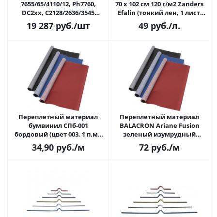
7655/65/4110/12, Ph7760,
70 х 102 см 120 г/м2 Zanders
DC2xx, C2128/2636/3545
Efalin (тонкий лен, 1 лист,
(008R12925), картридж со
арт. 109)
19 287
руб.
/шт
49
руб.
/л.
скобами 4x5000шт.
Переплетный материал
Переплетный материал
бумвинил СПб-001
BALACRON Ariane Fusion
бордовый (цвет 003, 1 п.м.,
зеленый изумрудный
шир. 0,83 м)
(76321/76792, 1 п.м., шир. 1,06
34,90
руб.
/м
72
руб.
/м
м)