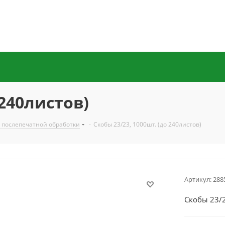
 240листов)
 послепечатной обработки
-
Скобы 23/23, 1000шт. (до 240листов)
Артикул:
288
Скобы 23/2