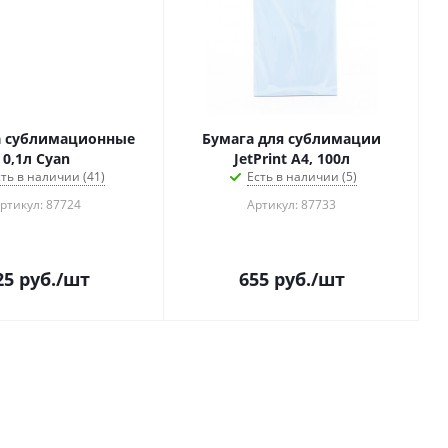
а сублимационные
Бумага для сублимации
0,1л Cyan
JetPrint А4, 100л
сть в наличии (41)
Есть в наличии (5)
ртикул: 87724
Артикул: 87733
25
руб.
/шт
655
руб.
/шт