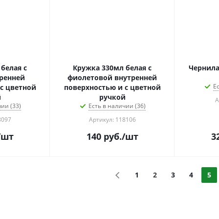
белая с
Кружка 330мл белая с
Чернил
ренней
фиолетовой внутренней
Е
с цветной
поверхностью и с цветной
й
ручкой
А
ии (33)
Есть в наличии (36)
8097
Артикул: 118106
/шт
140
руб.
/шт
3
1
2
3
4
5