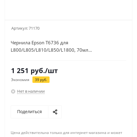
Артикул:
71170
Чернила Epson T6736 для
L800/L805/L810/L850/L1800, 70мл
(C13T67364A/C13T673698) светло-пурпурные
1 251
руб.
/шт
Экономия
39
руб.
Нет в наличии
Поделиться
Цена действительна только для интернет-магазина и может