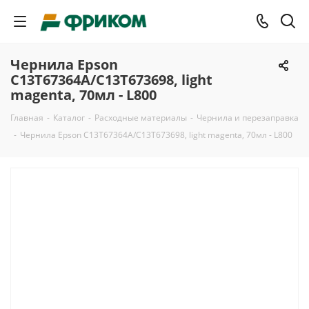
Чернила Epson
C13T67364A/C13T673698, light
magenta, 70мл - L800
Главная
-
Каталог
-
Расходные материалы
-
Чернила и перезаправка
-
Чернила Epson C13T67364A/C13T673698, light magenta, 70мл - L800